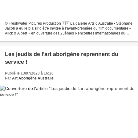
© Freshwater Pictures Production 🇫🇷 La galerie Arts d'Australie • Stéphane
Jacob a eu le plaisir d’être invitée à l’avant-première du film documentaire «
Alick & Albert » en ouverture des 23èmes Rencontres internationales du
Cinéma des Antipodes, à Saint-Tropez,...
Les jeudis de l'art aborigène reprennent du
service !
Publié le 13/07/2023 à 16:20
Par
Art Aborigène Australie