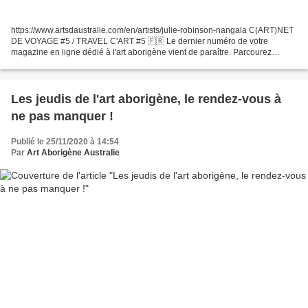
https://www.artsdaustralie.com/en/artists/julie-robinson-nangala C(ART)NET
DE VOYAGE #5 / TRAVEL C'ART #5 🇫🇷 Le dernier numéro de votre
magazine en ligne dédié à l'art aborigène vient de paraître. Parcourez
l'actualité de l'art aborigène, mise à l'honneur...
Les jeudis de l'art aborigène, le rendez-vous à
ne pas manquer !
Publié le 25/11/2020 à 14:54
Par
Art Aborigène Australie