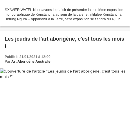
©XAVIER WATEL Nous avons le plaisir de présenter la troisième exposition
monographique de Konstantina au sein de la galerie. Intitulée Konstantina |
Birrung Ngura – Appartenir à la Terre, cette exposition se tiendra du 4 juin au
19 septembre 2026 (fermeture...
Les jeudis de l'art aborigène, c'est tous les mois
!
Publié le 21/01/2021 à 12:00
Par
Art Aborigène Australie