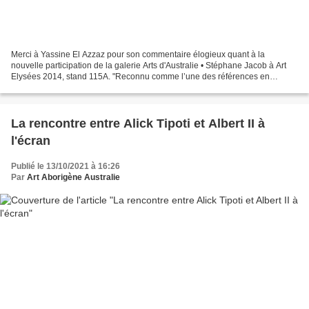
Merci à Yassine El Azzaz pour son commentaire élogieux quant à la
nouvelle participation de la galerie Arts d'Australie • Stéphane Jacob à Art
Elysées 2014, stand 115A. "Reconnu comme l’une des références en
Europe en matière d’art aborigène australien,...
La rencontre entre Alick Tipoti et Albert II à
l'écran
Publié le 13/10/2021 à 16:26
Par
Art Aborigène Australie