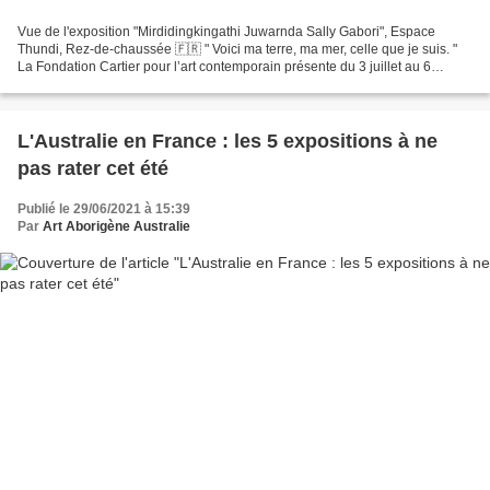
Vue de l'exposition "Mirdidingkingathi Juwarnda Sally Gabori", Espace
Thundi, Rez-de-chaussée 🇫🇷 " Voici ma terre, ma mer, celle que je suis. "
La Fondation Cartier pour l’art contemporain présente du 3 juillet au 6
novembre 2022 une exposition monographique...
L'Australie en France : les 5 expositions à ne
pas rater cet été
Publié le 29/06/2021 à 15:39
Par
Art Aborigène Australie