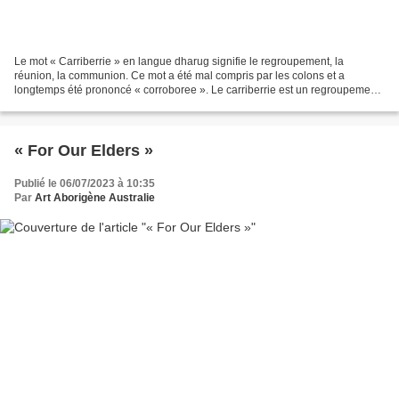
Le mot « Carriberrie » en langue dharug signifie le regroupement, la
réunion, la communion. Ce mot a été mal compris par les colons et a
longtemps été prononcé « corroboree ». Le carriberrie est un regroupement
sacré. Il réunit à la fois de la danse,...
« For Our Elders »
Publié le 06/07/2023 à 10:35
Par
Art Aborigène Australie