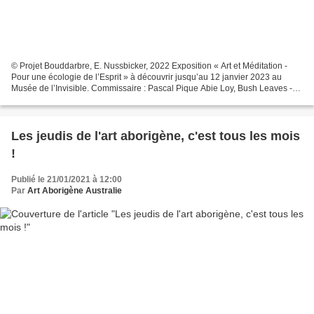
© Projet Bouddarbre, E. Nussbicker, 2022 Exposition « Art et Méditation -
Pour une écologie de l’Esprit » à découvrir jusqu’au 12 janvier 2023 au
Musée de l’Invisible. Commissaire : Pascal Pique Abie Loy, Bush Leaves -
Optic with blue, Acrylique sur toile,...
Les jeudis de l'art aborigène, c'est tous les mois
!
Publié le 21/01/2021 à 12:00
Par
Art Aborigène Australie