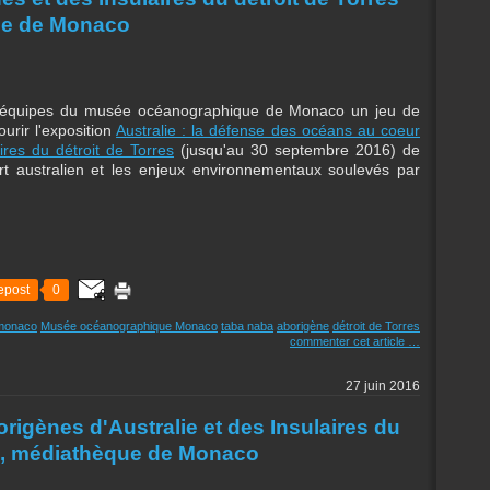
ue de Monaco
es équipes du musée océanographique de Monaco un jeu de
urir l'exposition
Australie : la défense des océans au coeur
ires du détroit de Torres
(jusqu'au 30 septembre 2016) de
art australien et les enjeux environnementaux soulevés par
epost
0
monaco
Musée océanographique Monaco
taba naba
aborigène
détroit de Torres
commenter cet article
…
27 juin 2016
origènes d'Australie et des Insulaires du
/16, médiathèque de Monaco