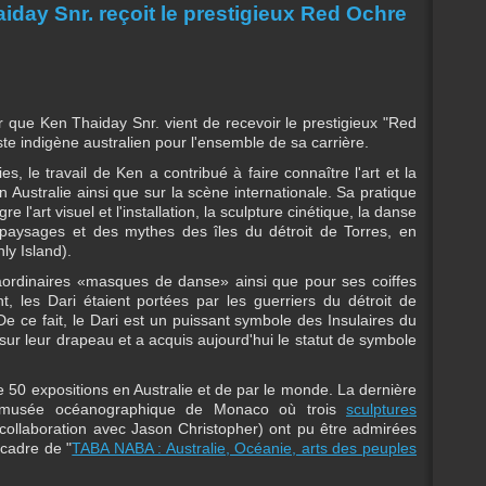
aiday Snr. reçoit le prestigieux Red Ochre
que Ken Thaiday Snr. vient de recevoir le prestigieux "Red
e indigène australien pour l'ensemble de sa carrière.
, le travail de Ken a contribué à faire connaître l'art et la
en Australie ainsi que sur la scène internationale. Sa pratique
re l'art visuel et l'installation, la sculpture cinétique, la danse
paysages et des mythes des îles du détroit de Torres, en
ly Island).
aordinaires «masques de danse» ainsi que pour ses coiffes
ent, les Dari étaient portées par les guerriers du détroit de
 De ce fait, le Dari est un puissant symbole des Insulaires du
rs sur leur drapeau et a acquis aujourd'hui le statut de symbole
50 expositions en Australie et de par le monde. La dernière
 musée océanographique de Monaco où trois
sculptures
collaboration avec Jason Christopher) ont pu être admirées
 cadre de "
TABA NABA : Australie, Océanie, arts des peuples