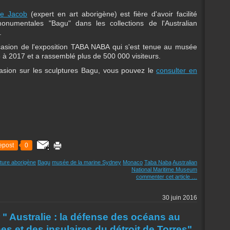
ne Jacob
(expert en art aborigène) est fière d'avoir facilité
monumentales "Bagu" dans les collections de l'Australian
.
ccasion de l'exposition TABA NABA qui s'est tenue au musée
 2017 et a rassemblé plus de 500 000 visiteurs.
casion sur les sculptures Bagu, vous pouvez le
consulter en
epost
0
ture aborigène
Bagu
musée de la marine Sydney
Monaco
Taba Naba
Australian
National Maritime Museum
commenter cet article
…
30 juin 2016
r " Australie : la défense des océans au
es et des insulaires du détroit de Torres"