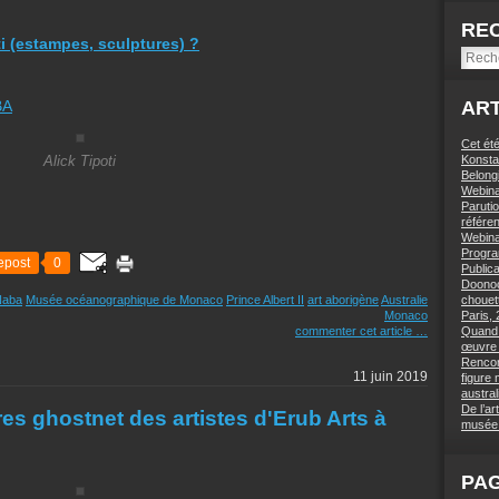
RE
i (estampes, sculptures) ?
BA
ART
Cet été
Konstan
Alick Tipoti
Belong
Webinai
Paruti
référe
Webinai
Progra
epost
0
Public
Doonoc
Naba
Musée océanographique de Monaco
Prince Albert II
art aborigène
Australie
chouett
Monaco
Paris,
commenter cet article
…
Quand l
œuvre 
Rencon
11 juin 2019
figure
austra
De l’ar
es ghostnet des artistes d'Erub Arts à
musée 
PA