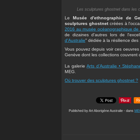
Les sculptures ghostnet dans les
Le
Musée d'ethnographie de G
sculptures ghostnet
créées à l'occa
2016 au musée océanographique de
de dizaines d'autres lors de l'excel
d'Australie
" dédiée à la résilience des
Vous pouvez depuis voir ces oeuvres d
Genève dont les collections couvrent c
La galerie
Arts d’Australie • Stépha
MEG.
Où trouver des sculptures ghostnet ?
R
Published by Art Aborigène Australie
-
dans
ME