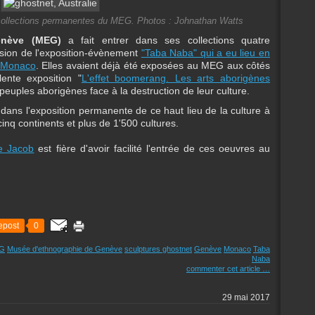
 collections permanentes du MEG. Photos : Johnathan Watts
enève (MEG)
a fait entrer dans ses collections quatre
sion de l'exposition-évènement
"Taba Naba" qui a eu lieu en
 Monaco
. Elles avaient déjà été exposées au MEG aux côtés
lente exposition "
L'effet boomerang. Les arts aborigènes
 peuples aborigènes face à la destruction de leur culture.
ans l'exposition permanente de ce haut lieu de la culture à
inq continents et plus de 1'500 cultures.
ne Jacob
est fière d'avoir facilité l'entrée de ces oeuvres au
epost
0
G
Musée d'ethnographie de Genève
sculptures ghostnet
Genève
Monaco
Taba
Naba
commenter cet article
…
29 mai 2017