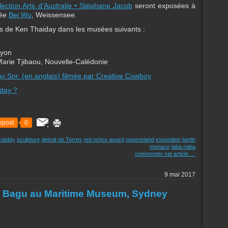
llection Arts d’Australie • Stéphane Jacob
seront exposées à
sée
Bei Wu
, Weissensee.
res de Ken Thaiday dans les musées suivants :
Lyon
Marie Tjibaou, Nouvelle-Calédonie
y Snr. (en anglais) filmée par Creative Cowboy
iday ?
epost
0
haiday
sculpture
detroit de Torres
red ochre award
queensland
exposition
berlin
monaco
taba naba
commenter cet article
…
9 mai 2017
s Bagu au Maritime Museum, Sydney