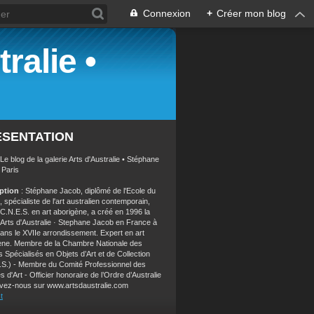
Connexion
+
Créer mon blog
ralie •
ÉSENTATION
 Le blog de la galerie Arts d'Australie • Stéphane
 Paris
iption
: Stéphane Jacob, diplômé de l'Ecole du
 spécialiste de l'art australien contemporain,
 C.N.E.S. en art aborigène, a créé en 1996 la
e Arts d'Australie · Stephane Jacob en France à
dans le XVIIe arrondissement. Expert en art
ène. Membre de la Chambre Nationale des
 Spécialisés en Objets d’Art et de Collection
.S.) - Membre du Comité Professionnel des
s d'Art - Officier honoraire de l’Ordre d’Australie
vez-nous sur www.artsdaustralie.com
t