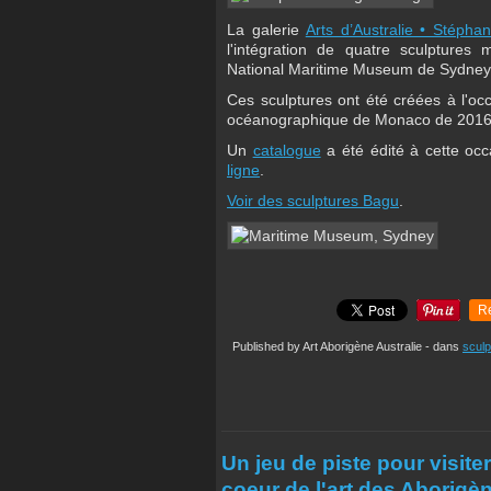
La galerie
Arts d’Australie • Stépha
l'intégration de quatre sculptures 
National Maritime Museum de Sydney
Ces sculptures ont été créées à l'o
océanographique de Monaco de 2016 à
Un
catalogue
a été édité à cette oc
ligne
.
Voir des sculptures Bagu
.
R
Published by Art Aborigène Australie
-
dans
sculp
Un jeu de piste pour visite
coeur de l'art des Aborigèn