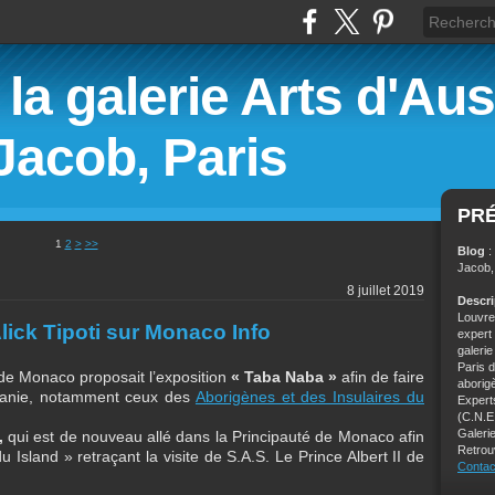
la galerie Arts d'Aust
Jacob, Paris
PR
1
2
>
>>
Blog
:
Jacob,
8 juillet 2019
Descr
Louvre,
lick Tipoti sur Monaco Info
expert
galeri
Paris 
e Monaco proposait l’exposition
« Taba Naba »
afin de faire
aborig
céanie, notamment ceux des
Aborigènes et des Insulaires du
Experts
(C.N.E
Galerie
,
qui est de nouveau allé dans la Principauté de Monaco afin
Retrou
du Island » retraçant la visite de S.A.S. Le Prince Albert II de
Contac