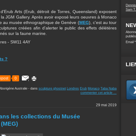
Denni
Sam TJ
d'Erub Arts (Erub, détroit de Torres, Queensland) exposent
à la JGM Gallery. Après avoir exposé leurs oeuvres à Monaco
sse au musée ethnographique de Genève (
MEG
), c'est au tour
NE
lptures créées afin d'alerter le public des effets délétères
Abonne
nés sur la faune marine.
publiés
dres - SW11 4AY
Email
ts ?
LIE
epost
0
Aborigène Australie
-
dans
sculpture ghostnet
Londres
Erub
Monaco
Taba Naba
commenter cet article
…
29 mai 2019
ans les collections du Musée
 (MEG)