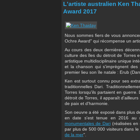
L'artiste australien Ken Th
Award 2017
Nous sommes fiers de vous annoncer 
Ochre Award" qui récompense un artist
Au cours des deux dernières décennies
culture des îles du détroit de Torres 
artistique multidisciplinaire unique intèg
et la chanson qui s'imprègnent des 
premier lieu son île natale : Erub (Darn
Ken est surtout connu pour ses extr
traditionnelles Dari. Traditionnellem
Torres lorsqu'ils partaient en guerre.
détroit de Torres, il apparaît d'ailleu
de paix et d'harmonie.
Son oeuvre a été exposé dans plus de 
en date s'est tenue en 2016 au
monumentales de Dari
(réalisées en 
par plus de 500 000 visiteurs dans le
de la mer
".