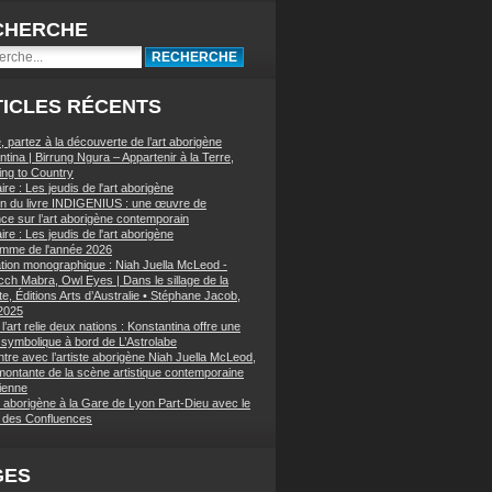
CHERCHE
ICLES RÉCENTS
, partez à la découverte de l’art aborigène
tina | Birrung Ngura – Appartenir à la Terre,
ing to Country
re : Les jeudis de l'art aborigène
on du livre INDIGENIUS : une œuvre de
nce sur l’art aborigène contemporain
re : Les jeudis de l'art aborigène
mme de l'année 2026
ation monographique : Niah Juella McLeod -
ch Mabra, Owl Eyes | Dans le sillage de la
e, Éditions Arts d’Australie • Stéphane Jacob,
 2025
’art relie deux nations : Konstantina offre une
symbolique à bord de L’Astrolabe
tre avec l’artiste aborigène Niah Juella McLeod,
 montante de la scène artistique contemporaine
lienne
t aborigène à la Gare de Lyon Part-Dieu avec le
des Confluences
GES