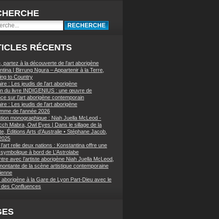
CHERCHE
ICLES RÉCENTS
, partez à la découverte de l’art aborigène
tina | Birrung Ngura – Appartenir à la Terre,
ing to Country
re : Les jeudis de l'art aborigène
on du livre INDIGENIUS : une œuvre de
nce sur l’art aborigène contemporain
re : Les jeudis de l'art aborigène
mme de l'année 2026
ation monographique : Niah Juella McLeod -
ch Mabra, Owl Eyes | Dans le sillage de la
e, Éditions Arts d’Australie • Stéphane Jacob,
 2025
’art relie deux nations : Konstantina offre une
symbolique à bord de L’Astrolabe
tre avec l’artiste aborigène Niah Juella McLeod,
 montante de la scène artistique contemporaine
lienne
t aborigène à la Gare de Lyon Part-Dieu avec le
des Confluences
GES