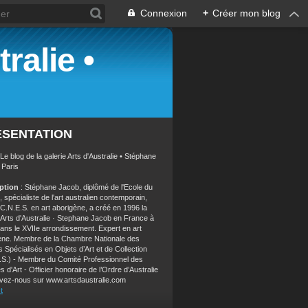
Connexion
+
Créer mon blog
ralie •
ÉSENTATION
 Le blog de la galerie Arts d'Australie • Stéphane
 Paris
iption
: Stéphane Jacob, diplômé de l'Ecole du
 spécialiste de l'art australien contemporain,
 C.N.E.S. en art aborigène, a créé en 1996 la
e Arts d'Australie · Stephane Jacob en France à
dans le XVIIe arrondissement. Expert en art
ène. Membre de la Chambre Nationale des
 Spécialisés en Objets d’Art et de Collection
.S.) - Membre du Comité Professionnel des
s d'Art - Officier honoraire de l’Ordre d’Australie
vez-nous sur www.artsdaustralie.com
t