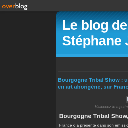
Le blog de 
Stéphane 
Bourgogne Tribal Show : u
en art aborigène, sur Fran
Visionnez le report
Bourgogne Tribal Show, 
France ô a présenté dans son émission