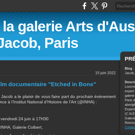
la galerie Arts d'Aust
Jacob, Paris
PR
Blog
:
15 juin 2022
Jacob,
Descr
film documentaire "Etched in Bone"
Louvre,
expert
galeri
e Jacob a le plaisir de vous faire part du prochain évènement
Paris 
 à l’Institut National d’Histoire de l’Art (@INHA) :
aborig
Experts
(C.N.E
 vendredi 24 juin à 17H30
Galerie
Retrou
INHA, Galerie Colbert,
Contac