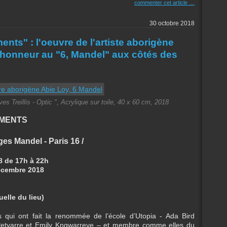
commenter cet article
…
30 octobre 2018
nts" : l'oeuvre de l'artiste aborigène
'honneur au "6, Mandel" aux côtés des
Treillis - Optic ", Acrylique sur toile, 40 x 60 cm, 2018
EMENTS
es Mandel - Paris 16 /
8 de 17h à 22h
écembre 2018
elle du lieu)
 qui ont fait la renommée de l’école d’Utopia - Ada Bird
 Petyarre et Emily Kngwarreye – et membre comme elles du