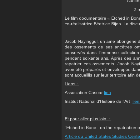
Audito
2 r
Le film documentaire « Etched in Bone
co-réalisatrice Béatrice Bijon. La di
Jacob Nayinggul, un aîné aborigène de
des ossements de ses ancêtres ont
conservés dans l’immense collection
pendant soixante ans. Après des ann
rapatrier ces ossements. Jacob Nay
avoir été préparés et enveloppés dans 
sont accueillis sur leur territoire afin 
Liens :
Association Casoar
lien
Institut National d'Histoire de l'Art
lie
Et pour aller plus loin :
"Etched in Bone : on the repatriation
Article du United States Studies Cente