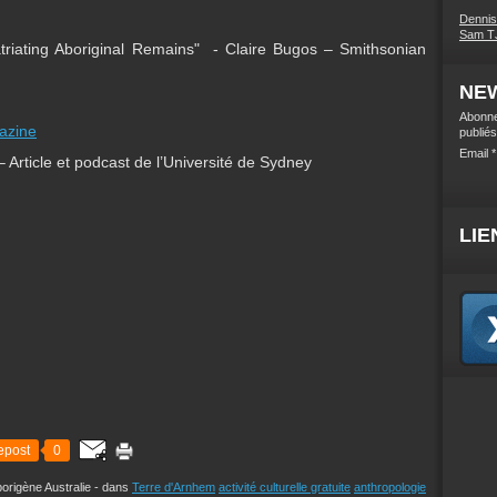
Denni
Sam TJ
atriating Aboriginal Remains" -
Claire Bugos – Smithsonian
NE
Abonne
gazine
publiés
Email
– Article et podcast de l’Université de Sydney
LIE
epost
0
borigène Australie
-
dans
Terre d'Arnhem
activité culturelle gratuite
anthropologie