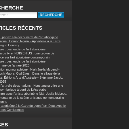
CHERCHE
ICLES RÉCENTS
, partez à la découverte de l’art aborigène
tina | Birrung Ngura – Appartenir à la Terre,
ing to Country
re : Les jeudis de l'art aborigène
on du livre INDIGENIUS : une œuvre de
nce sur l’art aborigène contemporain
re : Les jeudis de l'art aborigène
mme de l'année 2026
ation monographique : Niah Juella McLeod -
ch Mabra, Owl Eyes | Dans le sillage de la
e, Éditions Arts d’Australie • Stéphane Jacob,
 2025
’art relie deux nations : Konstantina offre une
symbolique à bord de L’Astrolabe
tre avec l’artiste aborigène Niah Juella McLeod,
 montante de la scène artistique contemporaine
lienne
t aborigène à la Gare de Lyon Part-Dieu avec le
des Confluences
GES