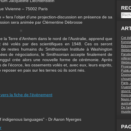
rium Jacqueline Liechtenstein
RE
ue Vivienne – 75002 Paris
 » fera l’objet d’une projection-discussion en présence de sa
scussion sera animée par Clémentine Débrosse
ART
Cet été
 la Terre d’Arnhem dans le nord de l’Australie, apprend que
Konstan
 été volés par des scientifiques en 1948. Ces os seront
Belong
 de restes humains du Smithsonian Institute à Washington
Webinai
ées de négociations, le Smithsonian accepte finalement de
Paruti
référe
inggul crée alors une nouvelle forme de cérémonie. Après
Webinai
de l’écorce, les ossements volés et, avec eux, leurs esprits,
Progra
de reposer en paix sur les terres où ils sont nés.
Public
Doonoc
chouett
Paris,
Quand l
œuvre 
n vers la fiche de l'évènement
Rencon
figure
austra
De l’ar
musée 
 of indigenous languages" - Dr Aaron Nyerges
PA
r