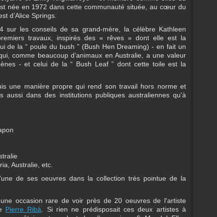
st née en 1972 dans cette communauté située, au cœur du
st d’Alice Springs.
 sur les conseils de sa grand-mère, la célèbre Kathleen
remiers travaux, inspirés des « rêves » dont elle est la
elui de la “ poule du bush ” (Bush Hen Dreaming) - en fait un
t qui, comme beaucoup d’animaux en Australie, a une valeur
ènes - et celui de la “ Bush Leaf ” dont cette toile est la
is une manière propre qui rend son travail hors norme et
 aussi dans des institutions publiques australiennes qu'à
Japon
tralie
ia, Australie, etc.
une de ses oeuvres dans la collection très pointue de la
une occasion rare de voir près de 20 oeuvres de l'artiste
de
Pierre Ribà
. Si rien ne prédisposait ces deux artistes à