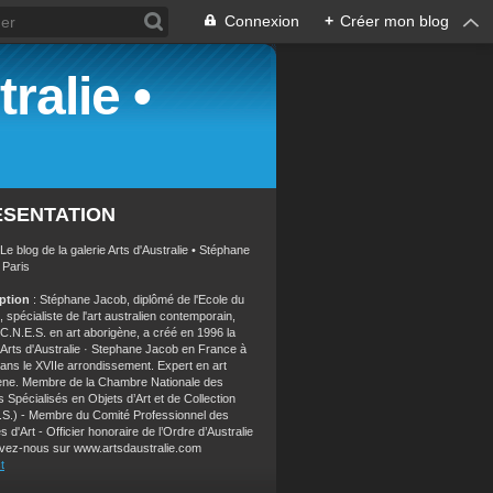
Connexion
+
Créer mon blog
ralie •
ÉSENTATION
 Le blog de la galerie Arts d'Australie • Stéphane
 Paris
iption
: Stéphane Jacob, diplômé de l'Ecole du
 spécialiste de l'art australien contemporain,
 C.N.E.S. en art aborigène, a créé en 1996 la
e Arts d'Australie · Stephane Jacob en France à
dans le XVIIe arrondissement. Expert en art
ène. Membre de la Chambre Nationale des
 Spécialisés en Objets d’Art et de Collection
.S.) - Membre du Comité Professionnel des
s d'Art - Officier honoraire de l’Ordre d’Australie
vez-nous sur www.artsdaustralie.com
t