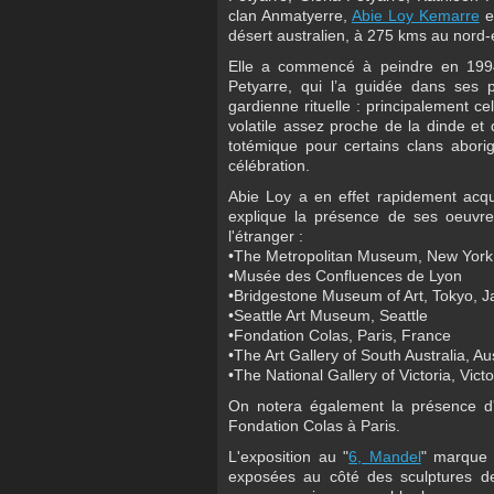
clan Anmatyerre,
Abie Loy Kemarre
e
désert australien, à 275 kms au nord-e
Elle a commencé à peindre en 1994
Petyarre, qui l’a guidée dans ses p
gardienne rituelle : principalement c
volatile assez proche de la dinde e
totémique pour certains clans aborig
célébration.
Abie Loy a en effet rapidement acqu
explique la présence de ses oeuvres
l'étranger :
•The Metropolitan Museum, New York
•Musée des Confluences de Lyon
•Bridgestone Museum of Art, Tokyo, 
•Seattle Art Museum, Seattle
•Fondation Colas, Paris, France
•The Art Gallery of South Australia, Aus
•The National Gallery of Victoria, Victor
On notera également la présence d'
Fondation Colas à Paris.
L'exposition au "
6, Mandel
" marque 
exposées au côté des sculptures 