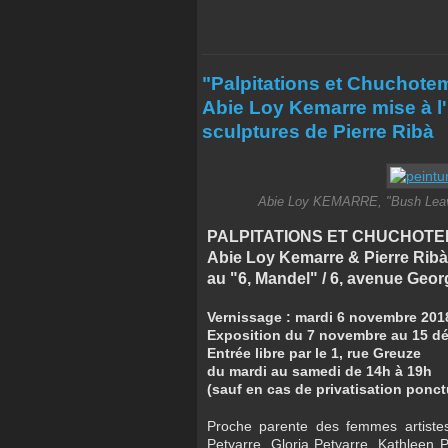
"Palpitations et Chuchoteme
Abie Loy Kemarre mise à l
sculptures de Pierre Ribà
Abie Loy KEMARRE, "Bush Leaves 
PALPITATIONS ET CHUCHOT
Abie Loy Kemarre & Pierre Ribà
au "6, Mandel" / 6, avenue Georg
Vernissage : mardi 6 novembre 201
Exposition
du 7 novembre au 15 d
Entrée libre par le 1, rue Greuze
du mardi au samedi de 14h à 19h
(sauf en cas de privatisation ponctu
Proche parente des femmes artistes
Petyarre, Gloria Petyarre, Kathleen