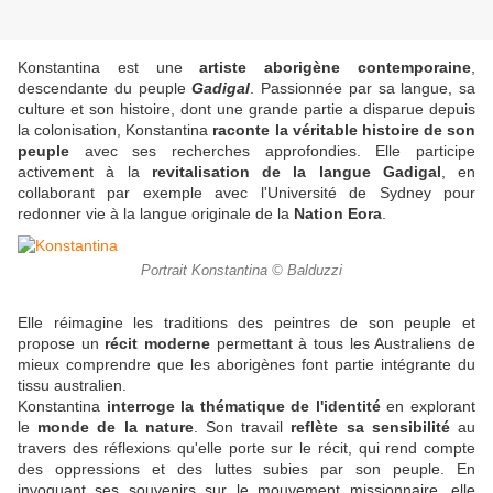
Konstantina est une
artiste aborigène contemporaine
,
descendante du peuple
Gadigal
. Passionnée par sa langue, sa
culture et son histoire, dont une grande partie a disparue depuis
la colonisation, Konstantina
raconte la véritable histoire de son
peuple
avec ses recherches approfondies. Elle participe
activement à la
revitalisation de la langue Gadigal
, en
collaborant par exemple avec l'Université de Sydney pour
redonner vie à la langue originale de la
Nation Eora
.
Portrait Konstantina © Balduzzi
Elle réimagine les traditions des peintres de son peuple et
propose un
récit moderne
permettant à tous les Australiens de
mieux comprendre que les aborigènes font partie intégrante du
tissu australien.
Konstantina
interroge la thématique de l'identité
en explorant
le
monde de la nature
. Son travail
reflète sa sensibilité
au
travers des réflexions qu'elle porte sur le récit, qui rend compte
des oppressions et des luttes subies par son peuple. En
invoquant ses souvenirs sur le mouvement missionnaire, elle