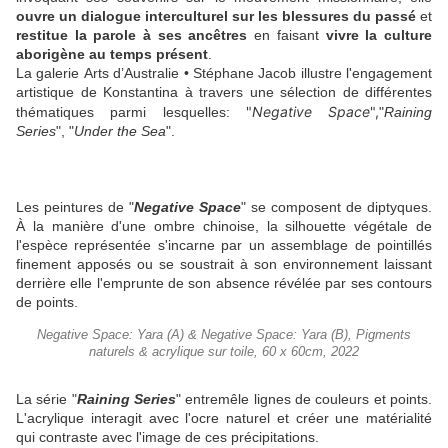
ouvre un dialogue interculturel sur les blessures du passé
et
restitue la parole à ses ancêtres
en faisant
vivre la culture
aborigène au temps présent
.
La galerie Arts d’Australie • Stéphane Jacob illustre l'engagement
artistique de Konstantina à travers une sélection de différentes
"
Negative Space
",
thématiques parmi lesquelles:
"
Raining
Series
", "
Under the Sea
".
Les peintures de "
Negative Space
" se composent de diptyques.
À la manière d'une ombre chinoise, la silhouette végétale de
l'espèce représentée s'incarne par un assemblage de pointillés
finement apposés ou se soustrait à son environnement laissant
derrière elle l'emprunte de son absence révélée par ses contours
de points.
Negative Space: Yara (A) & Negative Space: Yara (B), Pigments
naturels & acrylique sur toile, 60 x 60cm, 2022
La série "
Raining Series
" entremêle lignes de couleurs et points.
L'acrylique interagit avec l'ocre naturel et créer une matérialité
qui contraste avec l'image de ces précipitations.