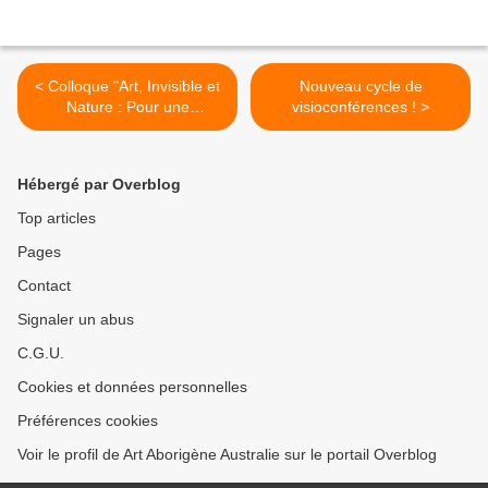
< Colloque "Art, Invisible et
Nouveau cycle de
Nature : Pour une
visioconférences ! >
écoesthétique énergétique
et réparatrice" organisé
le 11 et 12 janvier 2023 par
Hébergé par Overblog
Pascal Pique et le Musée
de l'invisible
Top articles
Pages
Contact
Signaler un abus
C.G.U.
Cookies et données personnelles
Préférences cookies
Voir le profil de Art Aborigène Australie sur le portail Overblog