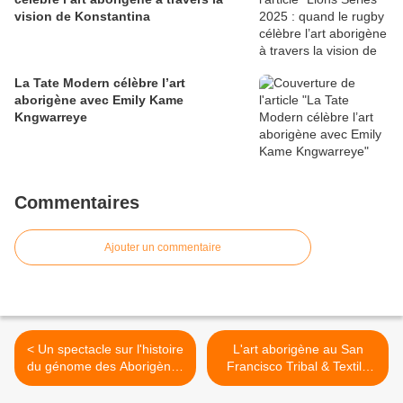
vision de Konstantina
La Tate Modern célèbre l’art
aborigène avec Emily Kame
Kngwarreye
Commentaires
Ajouter un commentaire
< Un spectacle sur l'histoire
L'art aborigène au San
du génome des Aborigènes
Francisco Tribal & Textile
au Musée de l'Homme,
Art Fair, du 8 au 11 février
Paris
2018 >