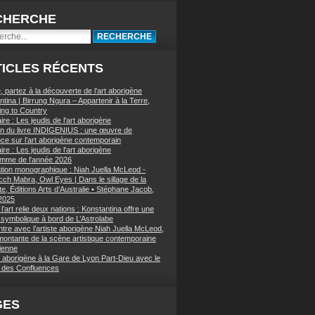
CHERCHE
ICLES RÉCENTS
, partez à la découverte de l’art aborigène
tina | Birrung Ngura – Appartenir à la Terre,
ing to Country
re : Les jeudis de l'art aborigène
on du livre INDIGENIUS : une œuvre de
nce sur l’art aborigène contemporain
re : Les jeudis de l'art aborigène
mme de l'année 2026
ation monographique : Niah Juella McLeod -
ch Mabra, Owl Eyes | Dans le sillage de la
e, Éditions Arts d’Australie • Stéphane Jacob,
 2025
’art relie deux nations : Konstantina offre une
symbolique à bord de L’Astrolabe
tre avec l’artiste aborigène Niah Juella McLeod,
 montante de la scène artistique contemporaine
lienne
t aborigène à la Gare de Lyon Part-Dieu avec le
des Confluences
GES