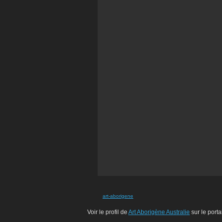
art-aborigene
Voir le profil de
Art Aborigène Australie
sur le porta