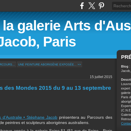
la galerie Arts d'Aust
Jacob, Paris
PR
RCOURS...
UNE PEINTURE ABORIGÈNE EXPOSÉE... >>
Blog
:
Jacob,
15 juillet 2015
Descr
Louvre,
rs des Mondes 2015 du 9 au 13 septembre
expert
galeri
Paris 
aborig
Experts
(C.N.E
Galerie
s d'Australie • Stéphane Jacob
présentera au Parcours des
Retrou
 peintres et sculpteurs aborigènes australiens.
Contac
chaque année à la galerie Seine 51 (51 rue de Seine - Paris