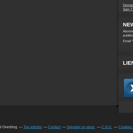
Denni
Sam TJ
NE
Abonne
publiés
Email
LIE
il Overblog
Top articles
Contact
Signaler un abus
C.G.U.
Cookies 