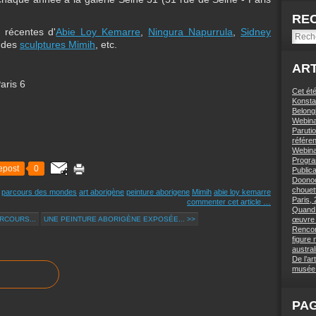
RE
 récentes d'
Abie Loy Kemarre
,
Ningura Napurrula
,
Sidney
 des
sculptures Mimih
, etc.
ART
aris 6
Cet été
Konstan
Belong
Webinai
Paruti
référe
Webinai
Progra
epost
0
Public
Doonoc
chouett
s
parcours des mondes
art aborigène
peinture aborigene
Mimih
abie loy kemarre
Paris,
commenter cet article
…
Quand l
RCOURS...
UNE PEINTURE ABORIGÈNE EXPOSÉE... >>
œuvre 
Rencon
figure
austra
De l’ar
musée 
PA