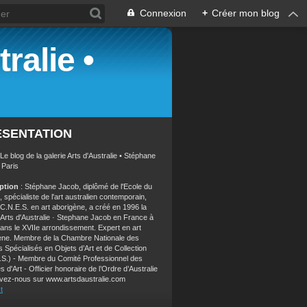
Connexion
+
Créer mon blog
ralie •
ÉSENTATION
 Le blog de la galerie Arts d'Australie • Stéphane
 Paris
iption
: Stéphane Jacob, diplômé de l'Ecole du
 spécialiste de l'art australien contemporain,
 C.N.E.S. en art aborigène, a créé en 1996 la
e Arts d'Australie · Stephane Jacob en France à
dans le XVIIe arrondissement. Expert en art
ène. Membre de la Chambre Nationale des
 Spécialisés en Objets d’Art et de Collection
.S.) - Membre du Comité Professionnel des
s d'Art - Officier honoraire de l’Ordre d’Australie
vez-nous sur www.artsdaustralie.com
t