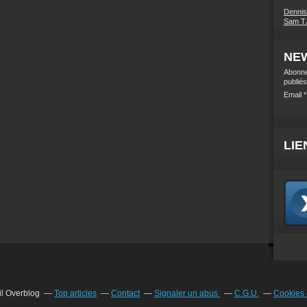
Denni
Sam TJ
NE
Abonne
publiés
Email
LIE
il Overblog
Top articles
Contact
Signaler un abus
C.G.U.
Cookies 