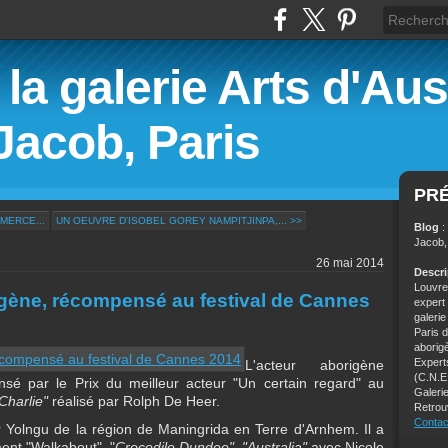
la galerie Arts d'Aust
Jacob, Paris
PR
MERCE...
UN OEUVRE D'ISOBEL GOREY NAMPITJINPA,... >>
Blog
:
Jacob,
26 mai 2014
Descr
Louvre,
rigène, récompensé au festival de Cannes
expert
galeri
Paris 
aborig
Experts
L'acteur aborigène
(C.N.E
sé par le Prix du meilleur acteur "Un certain regard" au
Galerie
Charlie"
réalisé par Rolph De Heer.
Retrou
Contac
 Yolngu de la région de Maningrida en Terre d'Arnhem. Il a
ent "Walkabout", "
Crocodile Dundee"
,
"Australia"
avec Nicole