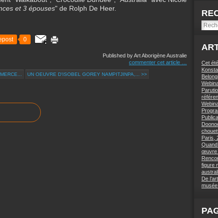
nces et 3 épouses
" de Rolph De Heer.
RE
epost
0
ART
Published by Art Aborigène Australie
commenter cet article
…
Cet été
Konstan
MERCE...
UN OEUVRE D'ISOBEL GOREY NAMPITJINPA,... >>
Belong
Webinai
Paruti
référe
Webinai
Progra
Public
Doonoc
chouett
Paris,
Quand l
œuvre 
Rencon
figure
austra
De l’ar
musée 
PA