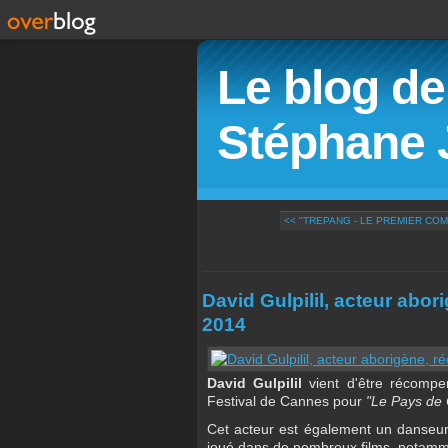
Le blog de 
Stéphane 
<< "TREPANG - LE PREMIER COM
David Gulpilil, acteur abo
2014
David Gulpilil
vient d'être récompen
Festival de Cannes pour
"Le Pays de 
Cet acteur est également un danseur
joué dans de nombreux films, notamm