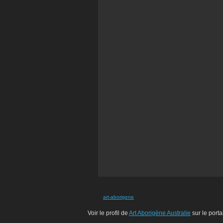
art-aborigene
Voir le profil de
Art Aborigène Australie
sur le porta