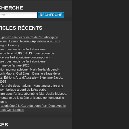
CHERCHE
ICLES RÉCENTS
, partez à la découverte de l’art aborigène
tina | Birrung Ngura – Appartenir à la Terre,
ing to Country
re : Les jeudis de l'art aborigène
on du livre INDIGENIUS : une œuvre de
nce sur l’art aborigène contemporain
re : Les jeudis de l'art aborigène
mme de l'année 2026
ation monographique : Niah Juella McLeod -
ch Mabra, Owl Eyes | Dans le sillage de la
e, Éditions Arts d’Australie • Stéphane Jacob,
 2025
’art relie deux nations : Konstantina offre une
symbolique à bord de L’Astrolabe
tre avec l’artiste aborigène Niah Juella McLeod,
 montante de la scène artistique contemporaine
lienne
t aborigène à la Gare de Lyon Part-Dieu avec le
des Confluences
GES