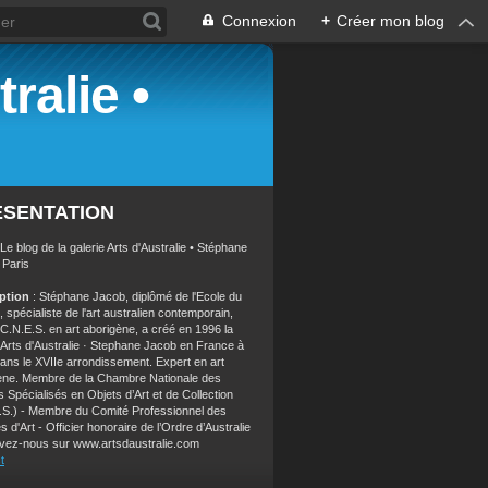
Connexion
+
Créer mon blog
ralie •
ÉSENTATION
 Le blog de la galerie Arts d'Australie • Stéphane
 Paris
iption
: Stéphane Jacob, diplômé de l'Ecole du
 spécialiste de l'art australien contemporain,
 C.N.E.S. en art aborigène, a créé en 1996 la
e Arts d'Australie · Stephane Jacob en France à
dans le XVIIe arrondissement. Expert en art
ène. Membre de la Chambre Nationale des
 Spécialisés en Objets d’Art et de Collection
.S.) - Membre du Comité Professionnel des
s d'Art - Officier honoraire de l’Ordre d’Australie
vez-nous sur www.artsdaustralie.com
t